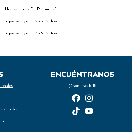
Herramientas De Preparación
Tu pedido llegará de 2 a 3 días hábiles
Tu pedido llegará de 3 a 5 días hábiles
S
ENCUÉNTRANOS
sonales
@somoscafe18
onsumidor
ión