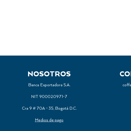
NOSOTROS
CO
Banca Exportadora S.A.
coff
NIT 900020971-7
Cra 9 # 70A - 35, Bogotá D.C.
Medios de pago