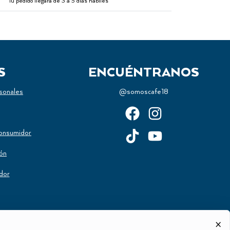
Tu pedido llegará de 3 a 5 días hábiles
S
ENCUÉNTRANOS
sonales
@somoscafe18
onsumidor
ión
dor
×